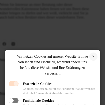
Wenn Sie Interesse an einer Beratung oder dieser
wundervollen Katzenrasse haben freuen wir uns Ihnen diese
näher bringen zu dürfen und wer weiß, vielleicht sind Sie ja
auch bald schon Besitzer eines dieser wunderbaren Tiere.
Wir nutzen Cookies auf unserer Website. Einige
Website-Menü
von ihnen sind essenziell, während andere uns
Über uns
helfen, diese Website und Ihre Erfahrung zu
Rasseportrait
verbessern
Katzenberatung
Kontakt
Essenzielle Cookies
Cookies, die essenziell für die Funktionalität der Website
sind. Sie können nicht abgelehnt werden.
Nützliche Links
Funktionale Cookies
Abgabeinformationen